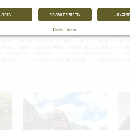
Wir sind deine Manufaktur für dein Fernreisemobil!
ABLEHNEN
AUSGEWÄHLTE AKZEPTIEREN
ALLE AKZEPTI
Wer wir sind:
Datenschutz
Impressum
in kleines Team enthusiastischer Handwerker sowie Zulieferbetriebe aus Meist
d Ideenreichtum Fahrzeuge und Wohnkabinen für Fernreisen. Lange Reisen rund
, Zentralasien und Südamerika sind der Erfahrungsschatz, aus dem wir schöpfen 
l den Jahren auf Reisen wissen wir, was ein Fahrzeug und eine Kabine leisten 