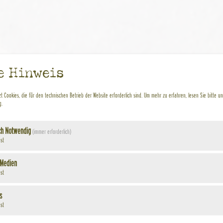
e Hinweis
t Cookies, die für den technischen Betrieb der Website erforderlich sind.
Um mehr zu erfahren, lesen Sie bitte u
g
.
ch Notwendig
(immer erforderlich)
st
 Medien
st
s
st