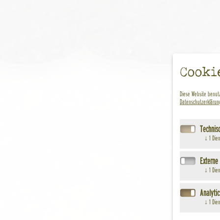
Cooki
Diese Website benutz
Datenschutzerklärun
Technis
↓
1
Dien
Externe
↓
1
Dien
Analytic
↓
1
Dien