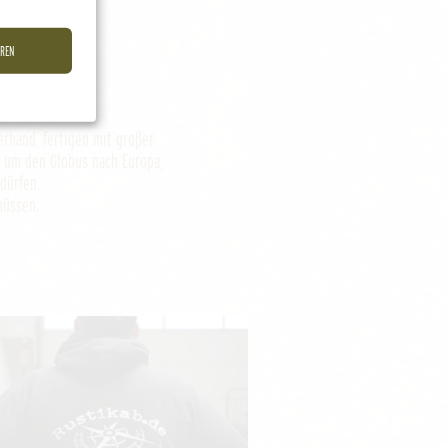
EREN
erhand, fertigen mit großer
 um den Globus nach Europa,
dürfen.
müssen.