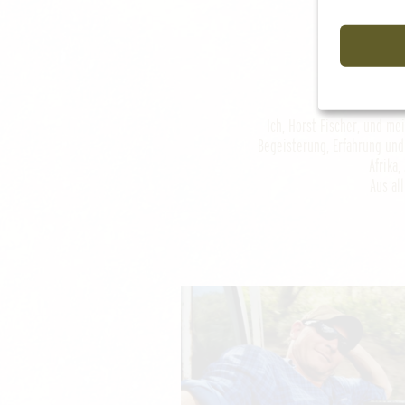
Ich, Horst Fischer, und me
Begeisterung, Erfahrung un
Afrika
Aus al