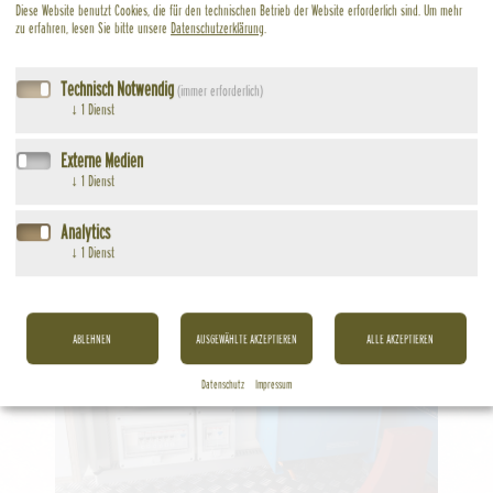
Diese Website benutzt Cookies, die für den technischen Betrieb der Website erforderlich sind.
Um mehr
zu erfahren, lesen Sie bitte unsere
Datenschutzerklärung
.
Technisch Notwendig
(immer erforderlich)
↓
1
Dienst
Externe Medien
↓
1
Dienst
Analytics
↓
1
Dienst
ABLEHNEN
AUSGEWÄHLTE AKZEPTIEREN
ALLE AKZEPTIEREN
Datenschutz
Impressum