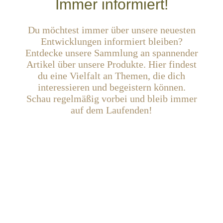
Immer informiert!
Du möchtest immer über unsere neuesten
Entwicklungen informiert bleiben?
Entdecke unsere Sammlung an spannender
Artikel über unsere Produkte. Hier findest
du eine Vielfalt an Themen, die dich
interessieren und begeistern können.
Schau regelmäßig vorbei und bleib immer
auf dem Laufenden!
Rustikab Holzkabine mit
Rustikab Holz-Fenster, Klappen
und Türen. Accoya Holzrahmen
mit dreifach-Makrolonglas
natürlich mit Straßenzuzlassung.
Montage von außen.